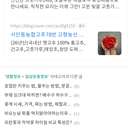
신선한 고춧가루1KG, 오늘주문 내일도착 로켓배송으로
만나세요. 칙칙한 요리는 이제 그만! 고운 빛깔 고춧가루
로 맛있는 식탁을 완성하세요.
https://blog.naver.com/asdfg9155
광고
서안동농협고추78번 고향농산 26
년산 햇건고추/고춧가루
(26년산)국내산 햇고추 100% 홍고추,
건고추,고춧가루,태양초,청양 도매가
격판매
생활정보
일상유용정보
'
>
' 카테고리의 다른 글
호접란 키우는 법, 물주는 방법, 분갈이는?
(0)
부엌 싱크대 막히면? 배수구 하수구 막혔을때 쉽게 뚫는방법!
(0)
꽃게 시세, 가격, 찌는 방법, 제철과 선택 꿀팁!
(0)
비오는날 회를 먹지말아야하는이유 알아두세요
(1)
모란꽃과 작약꽃 차이점 비교 특성은?
(0)