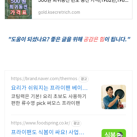
500원 희귀동전 년도 동전 가격(1982년,1987년,1998년,2014년,2019년)
gold.ksecretrich.com
"도움이 되셨나요? 좋은 글을 위해
이 됩니다."
공감은 힘
https://brand.naver.com/thermos
광고
요리가 쉬워지는 프라이팬 베이비
바우처 사용 가능
코팅력은 기본! 요리 초보도 사용하기
편한 류수영 pick 써모스 프라이팬
https://www.foodspring.co.kr/
광고
프라이팬도 식봄이 싸요! 사업자