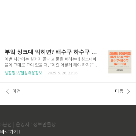
부엌 싱크대 막히면? 배수구 하수구 막혔을때 쉽게 뚫는방법!
이번 시간에는 설거지 끝내고 물을 빼려는데 싱크대에
물이 그대로 고여 있을 때, “이걸 어떻게 해야 하지?” 당
황했던 경험을 함께 해결해 보려 해요.2025년 주부 커
생활정보/일상유용정보
2025. 5. 26. 22:16
뮤니티와 배관 전문 업체의 최신 가이드라인을 참고해
초보도 10분이면 따라 할 수 있는 배수구·하수구 뚫기
비법을 단계별로 정리했으니, 급할 때 바로 꺼내 써 보
이전
다음
세요. 1. 싱크대가 막히는 주요 원인 1) 음식물 찌꺼기·
기름때 볶음 팬 기름을 그대로 씻으면 45 ℃ 이하 온도
에서 굳어 배관 벽에 달라붙어요. 2) 세제 찌꺼기·비눗
물 슬라임 고농축 세제를 과량 쓰면 헹굼 때도 일부가
남아 점액질 막을 형성해요.3) 배관 내부 스케일·녹 온
수 파이프는 석회질이, 오래된 메탈 파이프는 녹분이 쌓
5분전 | 운영자 : 정보만물상
여 안쪽 지름이 좁아져요. 2. 막힘 단계별..
바로가기!