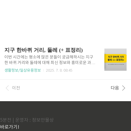
지구 한바퀴 거리, 둘레 (+ 표정리)
이번 시간에는 평소에 많은 분들이 궁금해하시는 지구
한 바퀴 거리와 둘레에 대해 최신 정보와 흥미로운 과학
적, 역사적 사실을 포함하여 꼼꼼하게 정리해드릴게
생활정보/일상유용정보
2025. 7. 8. 08:45
요."지구 한 바퀴가 몇 km일까?", "어디부터 어디까지
재는 걸까?", "왜 둘레 값이 조금씩 다를까?" 같은 궁금
증을 한 번쯤 가져보셨을 텐데요. 오늘은 그런 궁금증을
이전
다음
모두 해소해드릴 수 있도록 친절하고 자세하게 설명해
드리겠습니다. 지구의 둘레는 단순한 수치가 아니라, 과
학적·역사적·문화적으로도 다양한 이야기를 담고 있어
요. 예로부터 여러 과학자들이 지구의 크기를 측정해왔
고, 오늘날에는 위성과 GPS 기술 덕분에 아주 정밀한
측정이 가능해졌답니다. 이 글에서는 정확한 수치부터
5분전 | 운영자 : 정보만물상
측정 방법, 역사, 실생활 응용, 표 비교까지 모두 담았으
바로가기!
니 끝까지 읽어..